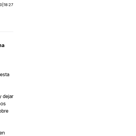
00
|
18:27
na
esta
 dejar
nos
obre
 en