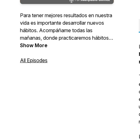
Para tener mejores resultados en nuestra
vida es importante desarrollar nuevos
hábitos. Acompáñame todas las
mañanas, donde practicaremos hábitos
de éxito... Oración, adoración, palabras
Show More
de afirmación, lectura y más...
All Episodes