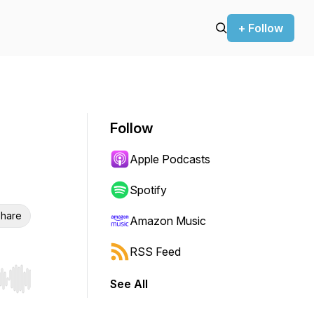
+ Follow
Follow
Apple Podcasts
Spotify
hare
Amazon Music
RSS Feed
See All
r end. Hold shift to jump forward or backward.