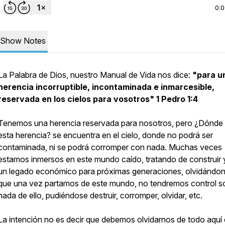
0:
Show Notes
La Palabra de Dios, nuestro Manual de Vida nos dice:
"para u
herencia incorruptible, incontaminada e inmarcesible,
reservada en los cielos para vosotros" 1 Pedro 1:4
Tenemos una herencia reservada para nosotros, pero ¿Dónde 
esta herencia? se encuentra en el cielo, donde
no podrá ser
contaminada, ni se podrá corromper con nada
. Muchas veces
estamos inmersos en este mundo caído, tratando de construir y
un legado económico para próximas generaciones, olvidándo
que una vez partamos de este mundo, no tendremos control s
nada de ello, pudiéndose destruir, corromper, olvidar, etc.
La intención no es decir que debemos olvidarnos de todo aquí