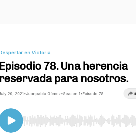
Despertar en Victoria
Episodio 78. Una herencia
reservada para nosotros.
S
July 29, 2021
•
Juanpablo Gómez
•
Season 1
•
Episode 78
Use Left/Right to seek, Home/End to jump to start o