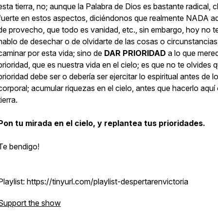
esta tierra, no; aunque la Palabra de Dios es bastante radical, c
fuerte en estos aspectos, diciéndonos que realmente
NADA aq
de provecho
, que
todo es vanidad
, etc., sin embargo, hoy no t
hablo de desechar o de olvidarte de las cosas o circunstancias
caminar por esta vida; sino de
DAR PRIORIDAD
a lo que mere
prioridad, que es nuestra vida en el cielo; es que no te olvides 
prioridad debe ser o debería ser
ejercitar lo espiritual
antes de l
corporal;
acumular riquezas en el cielo,
antes que hacerlo aquí 
tierra.
Pon tu mirada en el cielo, y replantea tus prioridades.
Te bendigo!
Playlist: https://tinyurl.com/playlist-despertarenvictoria
Support the show