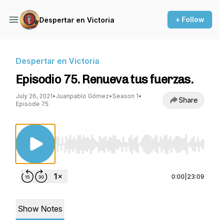
+ Follow
Despertar en Victoria
Despertar en Victoria
Episodio 75. Renueva tus fuerzas.
July 26, 2021
•
Juanpablo Gómez
•
Season 1
•
Share
Episode 75
Use Left/Right to seek, Home/End to jump to st
0:00
|
23:09
Show Notes