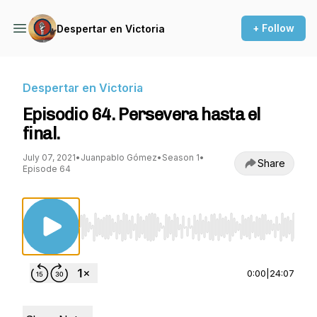
+ Follow
Despertar en Victoria
Despertar en Victoria
Episodio 64. Persevera hasta el
final.
July 07, 2021
•
Juanpablo Gómez
•
Season 1
•
Share
Episode 64
Use Left/Right to seek, Home/End to jump to st
0:00
|
24:07